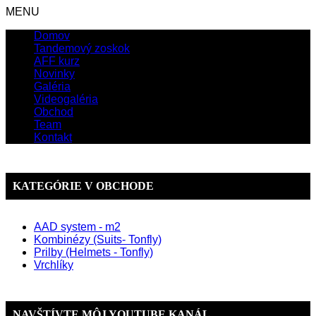
MENU
Domov
Tandemový zoskok
AFF kurz
Novinky
Galéria
Videogaléria
Obchod
Team
Kontakt
KATEGÓRIE V OBCHODE
AAD system - m2
Kombinézy (Suits- Tonfly)
Prilby (Helmets - Tonfly)
Vrchlíky
NAVŠTÍVTE MÔJ YOUTUBE KANÁL