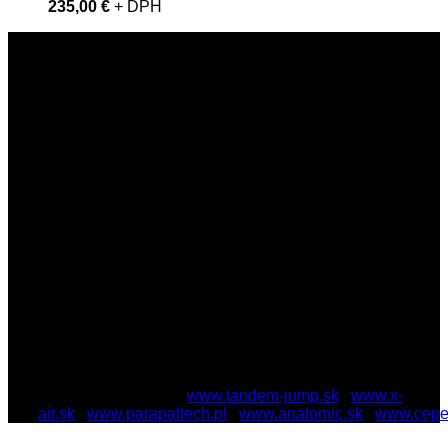
235,00 €
+ DPH
SKYDIVEDUBY
skydiveduby@gmail.com
+421 908 825 220
Zaujímavé odkazy:
www.tandem-jump.sk
|
www.x-
air.sk
|
www.parapaltech.pl
|
www.anatomic.sk
|
www.cepe