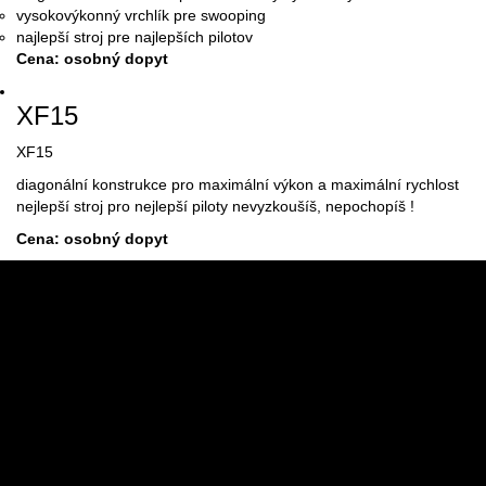
vysokovýkonný vrchlík pre swooping
najlepší stroj pre najlepších pilotov
Cena: osobný dopyt
XF15
XF15
diagonální konstrukce pro maximální výkon a maximální rychlost
nejlepší stroj pro nejlepší piloty nevyzkoušíš, nepochopíš !
Cena: osobný dopyt
SKYDIVEDUBY
skydiveduby@gmail.com
+421 908 825 220