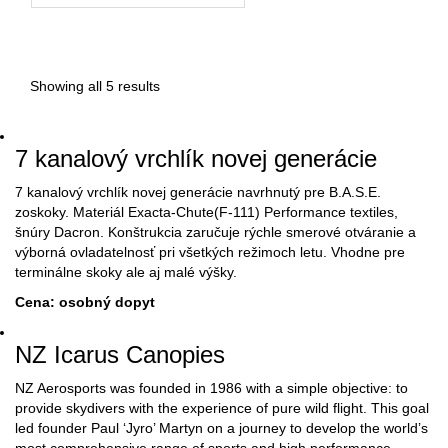
Showing all 5 results
7 kanalový vrchlík novej generácie
7 kanalový vrchlík novej generácie navrhnutý pre B.A.S.E.
zoskoky. Materiál Exacta-Chute(F-111) Performance textiles,
šnúry Dacron. Konštrukcia zaručuje rýchle smerové otváranie a
výborná ovladatelnosť pri všetkých režimoch letu. Vhodne pre
terminálne skoky ale aj malé výšky.
Cena: osobný dopyt
NZ Icarus Canopies
NZ Aerosports was founded in 1986 with a simple objective: to
provide skydivers with the experience of pure wild flight. This goal
led founder Paul ‘Jyro’ Martyn on a journey to develop the world’s