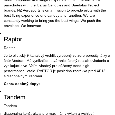
most comprehensive range of sports and high performance
parachutes with the Icarus Canopies and Daedalus Project
brands. NZ Aerosports is on a mission to provide pilots with the
best flying experience one canopy after another. We are
constantly working to bring you the best wings. We push the
envelope. We innovate.
Raptor
Raptor
Je to eliptický 9 kanalový vrchlík vyrobený zo zero porosity látky a
šnúr Vectran. Má vynikajúce otváranie, široký rozsah ovladania a
vynikajúci dive. Veľmi vhodný pre súčasný trend high-
performance lietaie. RAPTOR je posledná zastávka pred XF15
s diagonálnymi rebrami.
Cena: osobný dopyt
Tandem
Tandem
diagonálna konštrukcia pre maximálny výkon a ryćhlosť